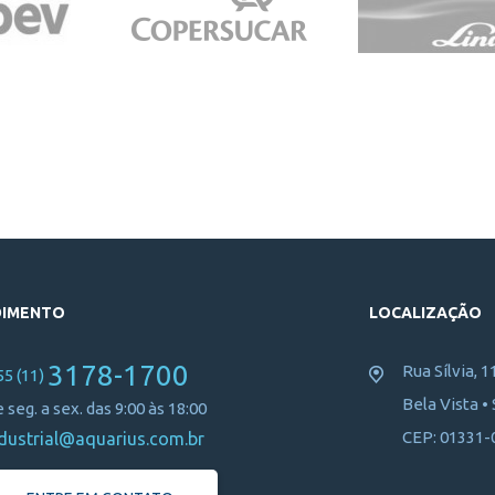
DIMENTO
LOCALIZAÇÃO
3178-1700
Rua Sílvia, 1
55 (11)
Bela Vista •
 seg. a sex. das 9:00 às 18:00
CEP: 01331-
dustrial@aquarius.com.br