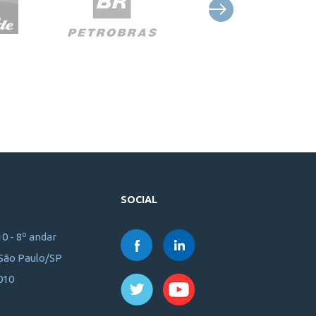
SOCIAL
10 - 8º andar
 São Paulo/SP
010