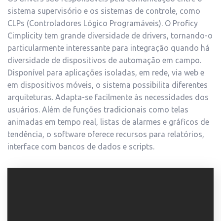
sistema supervisório e os sistemas de controle, como
CLPs (Controladores Lógico Programáveis). O Proficy
Cimplicity tem grande diversidade de drivers, tornando-o
particularmente interessante para integração quando há
diversidade de dispositivos de automação em campo.
Disponível para aplicações isoladas, em rede, via web e
em dispositivos móveis, o sistema possibilita diferentes
arquiteturas. Adapta-se facilmente às necessidades dos
usuários. Além de funções tradicionais como telas
animadas em tempo real, listas de alarmes e gráficos de
tendência, o software oferece recursos para relatórios,
interface com bancos de dados e scripts.