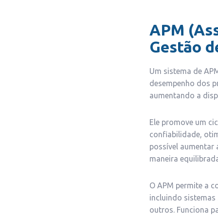
APM (Ass
Gestão d
Um sistema de APM 
desempenho dos pri
aumentando a dispo
Ele promove um cicl
confiabilidade, ot
possível aumentar a
maneira equilibrada 
O APM permite a co
incluindo sistemas
outros. Funciona p