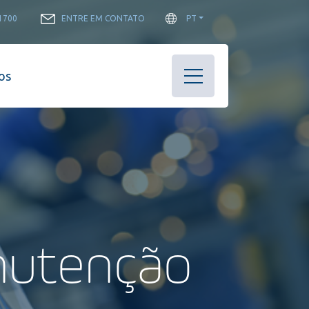
-1700
ENTRE EM CONTATO
PT
os
nutenção