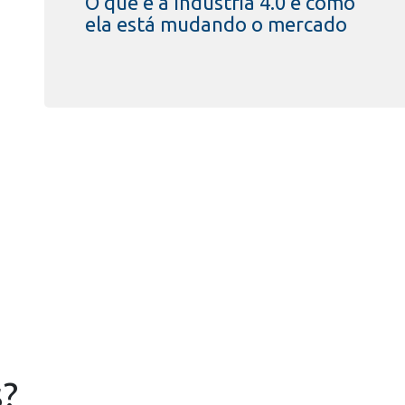
O que é a Indústria 4.0 e como
ela está mudando o mercado
s?