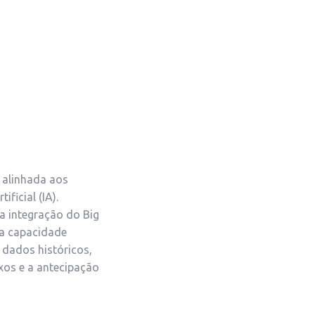
, alinhada aos
ificial (IA).
 a integração do Big
a a capacidade
dados históricos,
xos e a antecipação