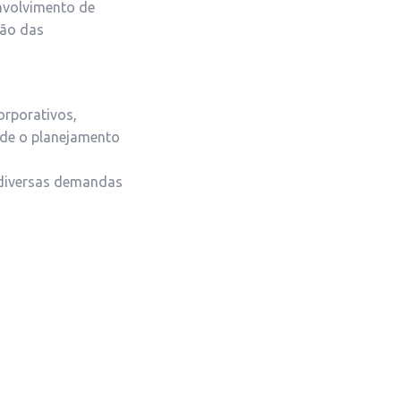
envolvimento de
ção das
rporativos,
sde o planejamento
 diversas demandas