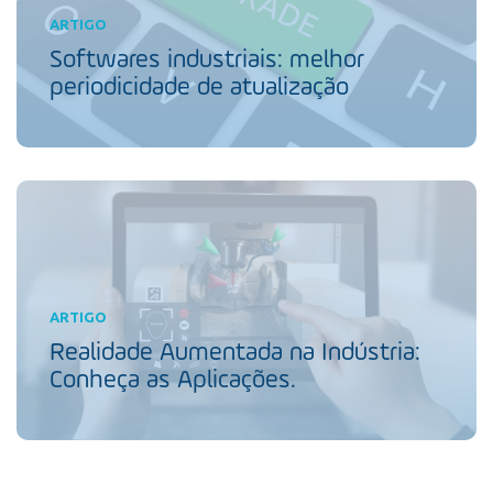
ARTIGO
Softwares industriais: melhor
periodicidade de atualização
ARTIGO
Realidade Aumentada na Indústria:
Conheça as Aplicações.