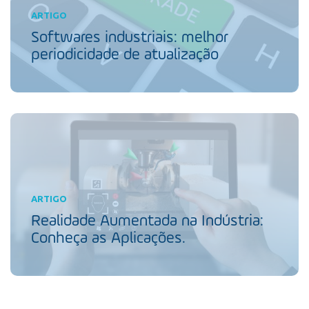
ARTIGO
Softwares industriais: melhor
periodicidade de atualização
ARTIGO
Realidade Aumentada na Indústria:
Conheça as Aplicações.