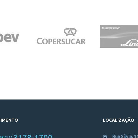
DIMENTO
LOCALIZAÇÃO
3178-1700
Rua Sílvia, 1
55 (11)