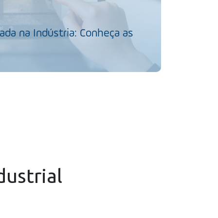
da na Indústria: Conheça as
dustrial