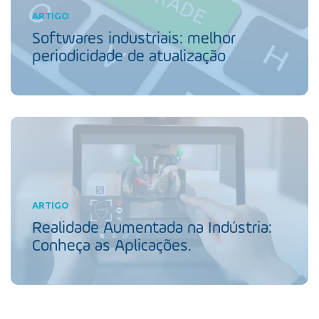
ARTIGO
Softwares industriais: melhor
periodicidade de atualização
ARTIGO
Realidade Aumentada na Indústria:
Conheça as Aplicações.