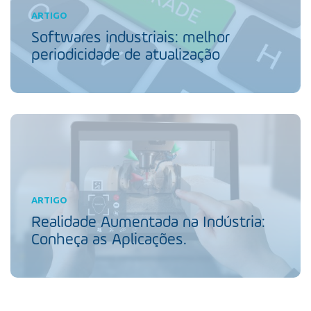
ARTIGO
Softwares industriais: melhor
periodicidade de atualização
ARTIGO
Realidade Aumentada na Indústria:
Conheça as Aplicações.