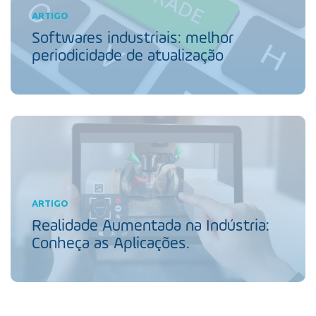
ARTIGO
Softwares industriais: melhor
periodicidade de atualização
ARTIGO
Realidade Aumentada na Indústria:
Conheça as Aplicações.