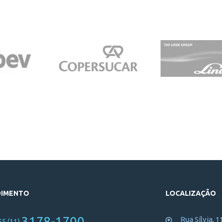
DIMENTO
LOCALIZAÇÃO
3178-1700
Rua Sílvia, 1
55 (11)