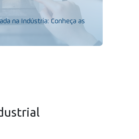
da na Indústria: Conheça as
dustrial