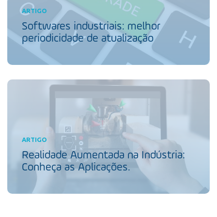
ARTIGO
Softwares industriais: melhor
periodicidade de atualização
ARTIGO
Realidade Aumentada na Indústria:
Conheça as Aplicações.