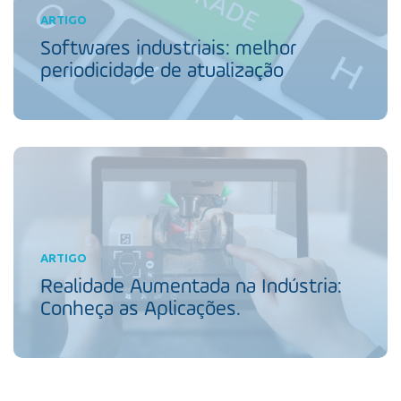
ARTIGO
Softwares industriais: melhor
periodicidade de atualização
ARTIGO
Realidade Aumentada na Indústria:
Conheça as Aplicações.