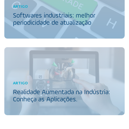
ARTIGO
Softwares industriais: melhor
periodicidade de atualização
ARTIGO
Realidade Aumentada na Indústria:
Conheça as Aplicações.