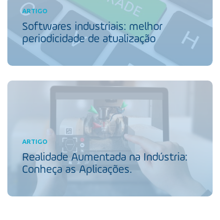
ARTIGO
Softwares industriais: melhor
periodicidade de atualização
ARTIGO
Realidade Aumentada na Indústria:
Conheça as Aplicações.