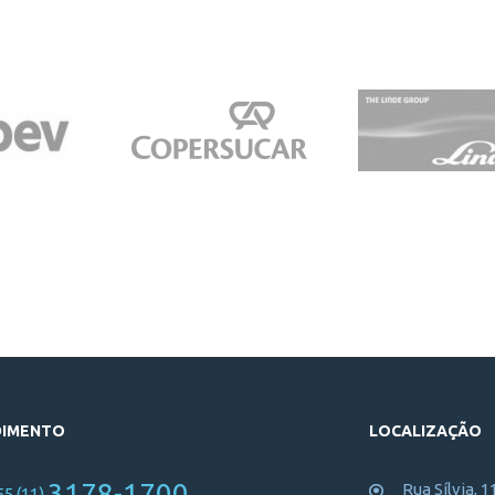
DIMENTO
LOCALIZAÇÃO
3178-1700
Rua Sílvia, 1
55 (11)