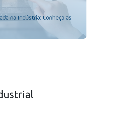
da na Indústria: Conheça as
dustrial