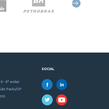
SOCIAL
10 - 8º andar
 São Paulo/SP
010