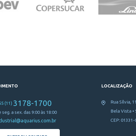
DIMENTO
LOCALIZAÇÃO
3178-1700
Rua Sílvia, 1
55 (11)
Bela Vista •
 seg. a sex. das 9:00 às 18:00
CEP: 01331-
dustrial@aquarius.com.br