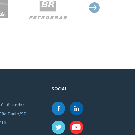
SOCIAL
10 - 8º andar
 São Paulo/SP
010