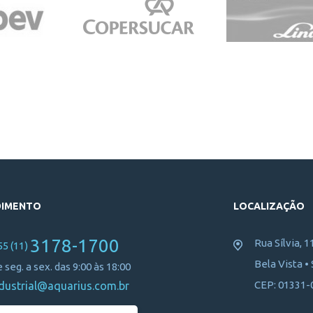
DIMENTO
LOCALIZAÇÃO
3178-1700
Rua Sílvia, 1
55 (11)
Bela Vista •
 seg. a sex. das 9:00 às 18:00
CEP: 01331-
dustrial@aquarius.com.br