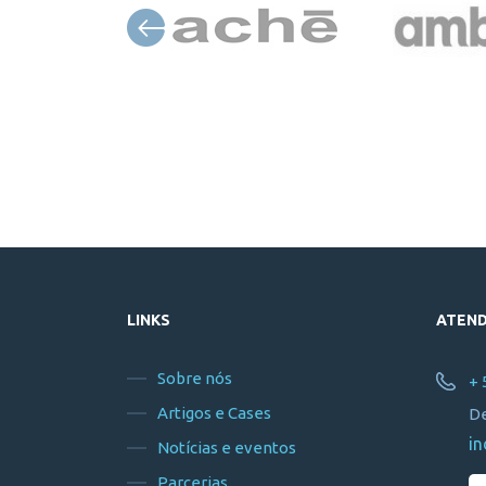
LINKS
ATEN
Sobre nós
+ 
Artigos e Cases
De
in
Notícias e eventos
Parcerias