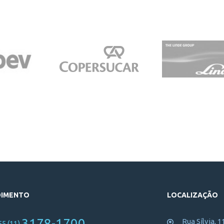
DIMENTO
LOCALIZAÇÃO
3178-1700
Rua Sílvia, 1
55 (11)