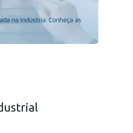
da na Indústria: Conheça as
dustrial