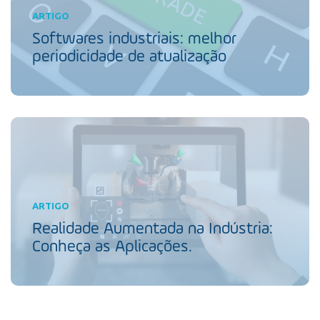
ARTIGO
Softwares industriais: melhor
periodicidade de atualização
ARTIGO
Realidade Aumentada na Indústria:
Conheça as Aplicações.