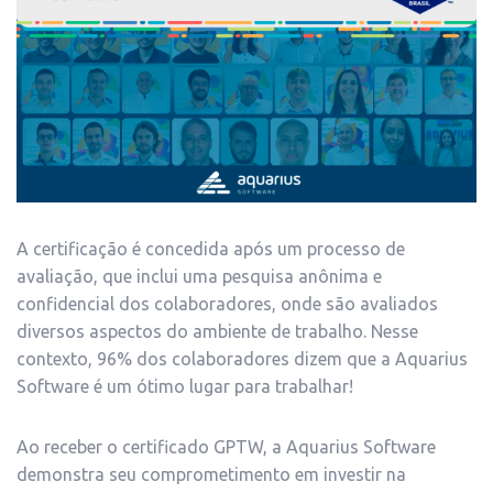
A certificação é concedida após um processo de
avaliação, que inclui uma pesquisa anônima e
confidencial dos colaboradores, onde são avaliados
diversos aspectos do ambiente de trabalho. Nesse
contexto, 96% dos colaboradores dizem que a Aquarius
Software é um ótimo lugar para trabalhar!
Ao receber o certificado GPTW, a Aquarius Software
demonstra seu comprometimento em investir na