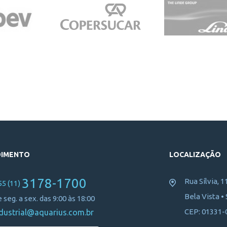
DIMENTO
LOCALIZAÇÃO
3178-1700
Rua Sílvia, 1
55 (11)
Bela Vista •
 seg. a sex. das 9:00 às 18:00
CEP: 01331-
dustrial@aquarius.com.br