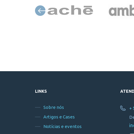
LINKS
ATEN
Sobre nós
+ 
Artigos e Cases
De
in
Notícias e eventos