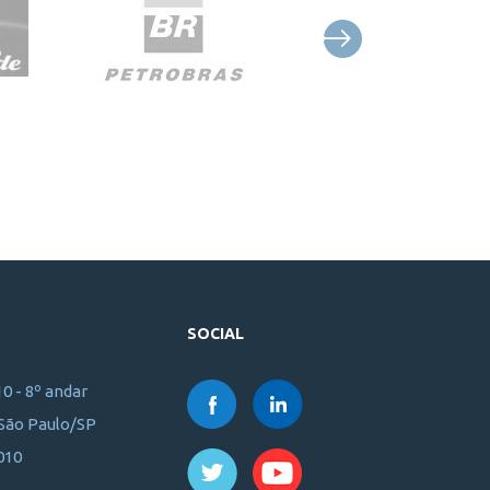
SOCIAL
10 - 8º andar
 São Paulo/SP
010