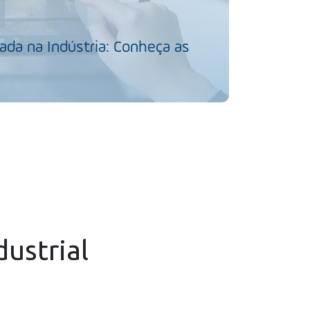
da na Indústria: Conheça as
dustrial