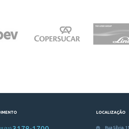
DIMENTO
LOCALIZAÇÃO
3178-1700
Rua Sílvia, 1
55 (11)