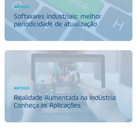
ARTIGO
Softwares industriais: melhor
periodicidade de atualização
ARTIGO
Realidade Aumentada na Indústria:
Conheça as Aplicações.