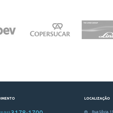
DIMENTO
LOCALIZAÇÃO
3178-1700
Rua Sílvia, 1
55 (11)