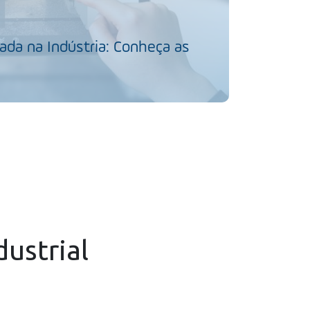
da na Indústria: Conheça as
dustrial