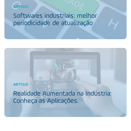
ARTIGO
Softwares industriais: melhor
periodicidade de atualização
ARTIGO
Realidade Aumentada na Indústria:
Conheça as Aplicações.