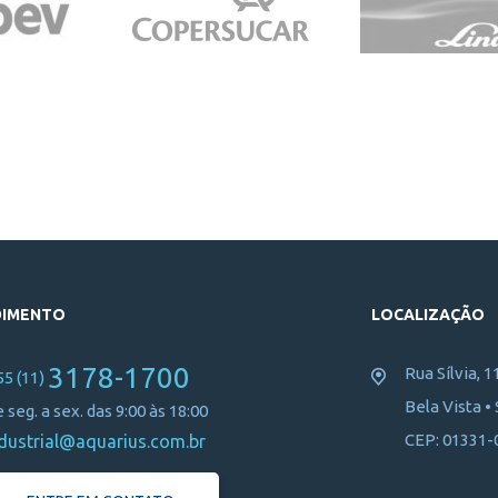
DIMENTO
LOCALIZAÇÃO
3178-1700
Rua Sílvia, 1
55 (11)
Bela Vista •
 seg. a sex. das 9:00 às 18:00
CEP: 01331-
dustrial@aquarius.com.br