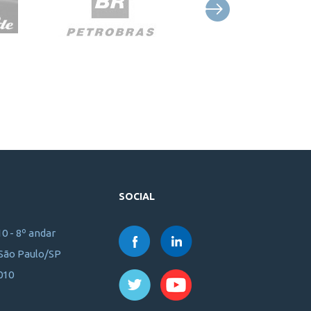
SOCIAL
10 - 8º andar
 São Paulo/SP
010