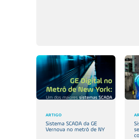
ARTIGO
A
Sistema SCADA da GE
Si
Vernova no metrô de NY
se
c