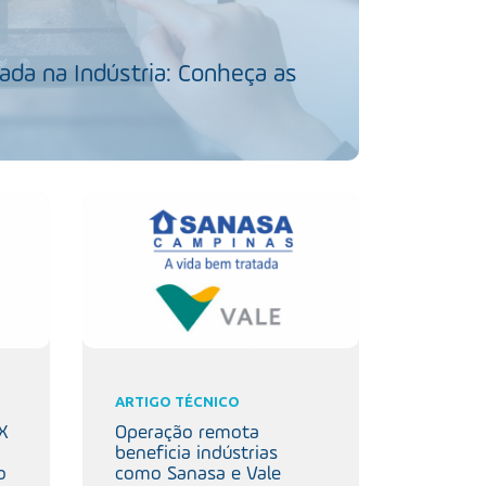
da na Indústria: Conheça as
ARTIGO TÉCNICO
IX
Operação remota
beneficia indústrias
o
como Sanasa e Vale