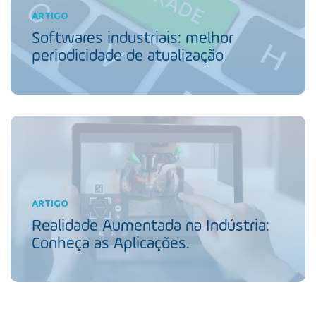
ARTIGO
Softwares industriais: melhor
periodicidade de atualização
ARTIGO
Realidade Aumentada na Indústria:
Conheça as Aplicações.