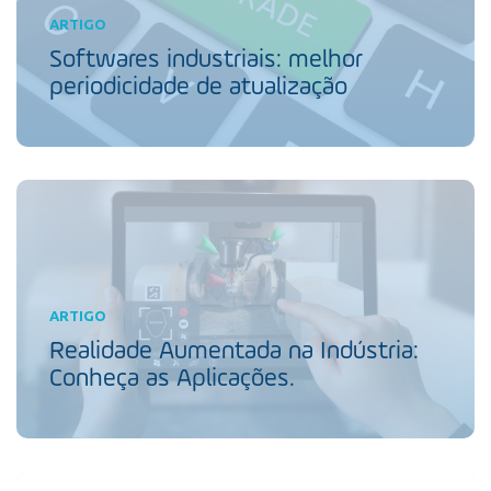
ARTIGO
Softwares industriais: melhor
periodicidade de atualização
ARTIGO
Realidade Aumentada na Indústria:
Conheça as Aplicações.