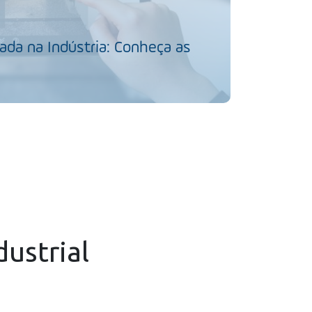
da na Indústria: Conheça as
dustrial