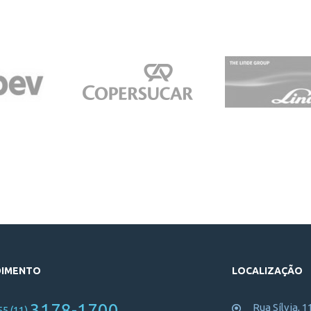
DIMENTO
LOCALIZAÇÃO
3178-1700
Rua Sílvia, 1
55 (11)