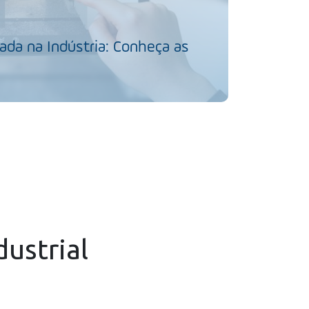
da na Indústria: Conheça as
dustrial