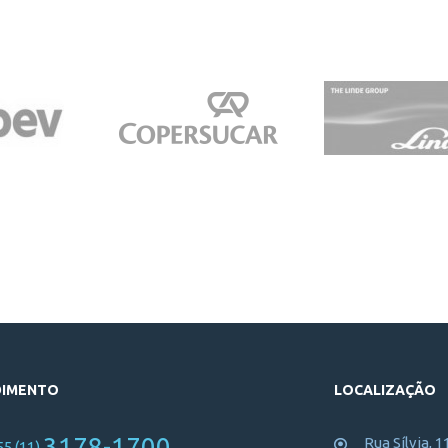
DIMENTO
LOCALIZAÇÃO
3178-1700
Rua Sílvia, 1
55 (11)