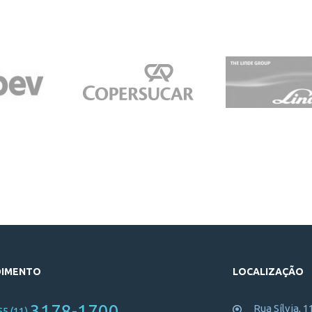
DIMENTO
LOCALIZAÇÃO
3178-1700
Rua Sílvia, 1
55 (11)