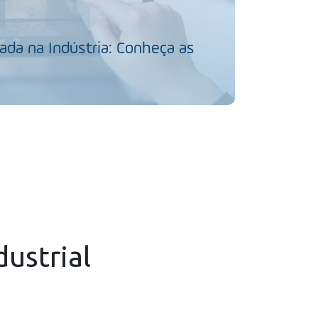
da na Indústria: Conheça as
dustrial