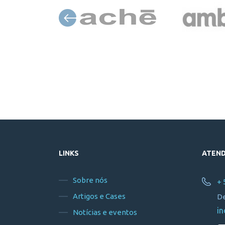
LINKS
ATEN
Sobre nós
+ 
Artigos e Cases
De
in
Notícias e eventos