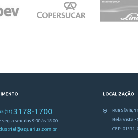
DIMENTO
LOCALIZAÇÃO
3178-1700
Rua Sílvia, 1
55 (11)
Bela Vista •
 seg. a sex. das 9:00 às 18:00
CEP: 01331-
dustrial@aquarius.com.br