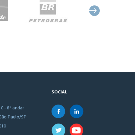
SOCIAL
10 - 8º andar
 São Paulo/SP
010