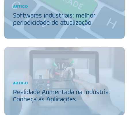
ARTIGO
Softwares industriais: melhor
periodicidade de atualização
ARTIGO
Realidade Aumentada na Indústria:
Conheça as Aplicações.