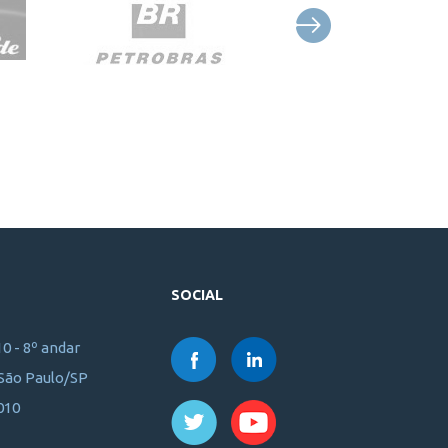
SOCIAL
10 - 8º andar
 São Paulo/SP
010