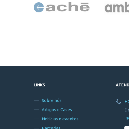
LINKS
ATEN
Sobre nós
+ 
Artigos e Cases
De
in
Notícias e eventos
Parcerias