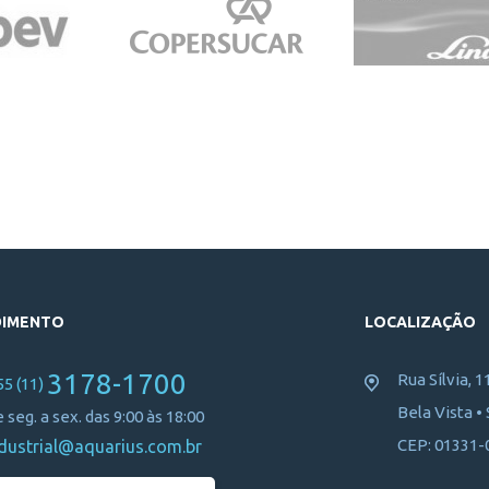
DIMENTO
LOCALIZAÇÃO
3178-1700
Rua Sílvia, 1
55 (11)
Bela Vista •
 seg. a sex. das 9:00 às 18:00
CEP: 01331-
dustrial@aquarius.com.br