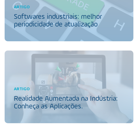
ARTIGO
Softwares industriais: melhor
periodicidade de atualização
ARTIGO
Realidade Aumentada na Indústria:
Conheça as Aplicações.