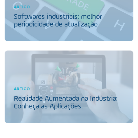
ARTIGO
Softwares industriais: melhor
periodicidade de atualização
ARTIGO
Realidade Aumentada na Indústria:
Conheça as Aplicações.