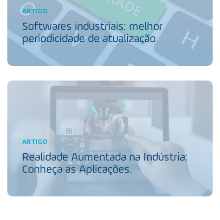
ARTIGO
Softwares industriais: melhor
periodicidade de atualização
ARTIGO
Realidade Aumentada na Indústria:
Conheça as Aplicações.