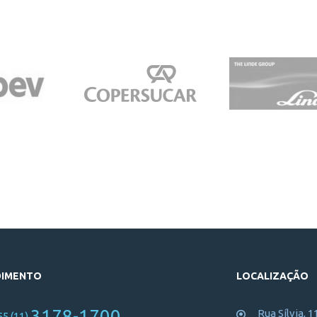
DIMENTO
LOCALIZAÇÃO
3178-1700
Rua Sílvia, 1
55 (11)