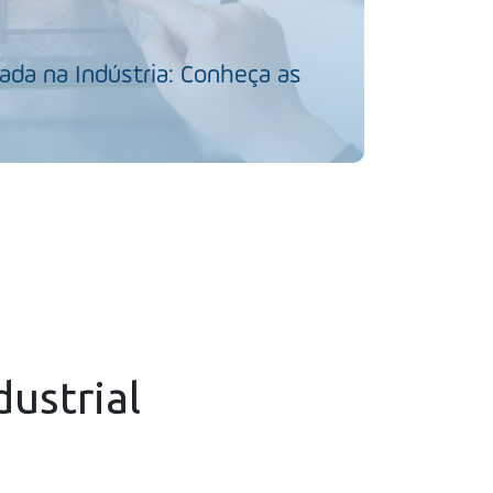
da na Indústria: Conheça as
dustrial