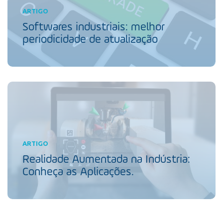
ARTIGO
Softwares industriais: melhor
periodicidade de atualização
ARTIGO
Realidade Aumentada na Indústria:
Conheça as Aplicações.