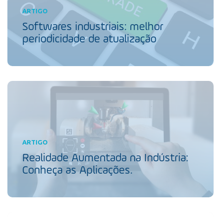
ARTIGO
Softwares industriais: melhor
periodicidade de atualização
ARTIGO
Realidade Aumentada na Indústria:
Conheça as Aplicações.