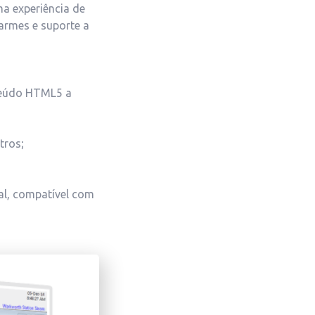
a experiência de
larmes e suporte a
nteúdo HTML5 a
tros;
al, compatível com