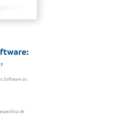
oftware:
1?
us Software ou
 específica de