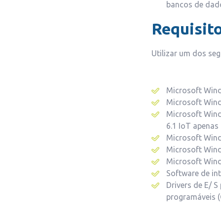
bancos de dado
Requisito
Utilizar um dos seg
Microsoft Win
Microsoft Windo
Microsoft Wind
6.1 IoT apenas 
Microsoft Wind
Microsoft Wind
Microsoft Wind
Software de in
Drivers de E/ S
programáveis (C