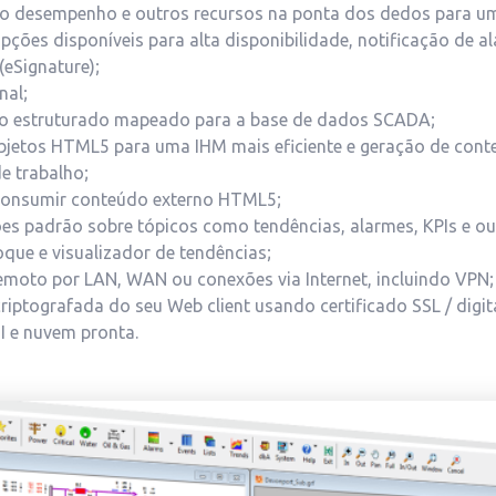
o desempenho e outros recursos na ponta dos dedos para um
opções disponíveis para alta disponibilidade, notificação de a
(eSignature);
nal;
vo estruturado mapeado para a base de dados SCADA;
objetos HTML5 para uma IHM mais eficiente e geração de co
de trabalho;
 consumir conteúdo externo HTML5;
ões padrão sobre tópicos como tendências, alarmes, KPIs e ou
oque e visualizador de tendências;
remoto por LAN, WAN ou conexões via Internet, incluindo VPN;
iptografada do seu Web client usando certificado SSL / digit
I e nuvem pronta.