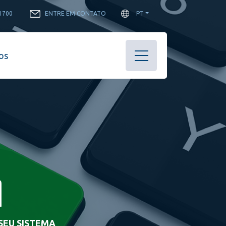
-1700
ENTRE EM CONTATO
PT
os
1
SEU SISTEMA