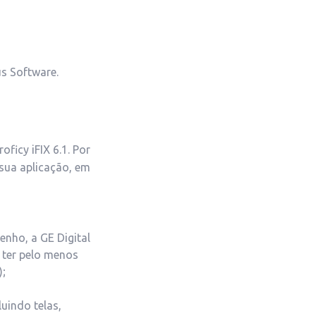
s Software.
ficy iFIX 6.1. Por
 sua aplicação, em
nho, a GE Digital
ter pelo menos
);
luindo telas,