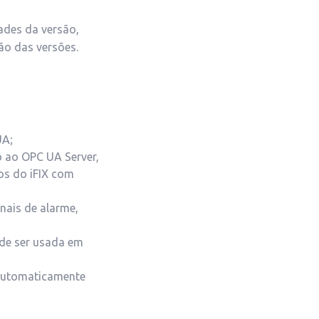
ades da versão,
ão das versões.
UA;
 ao OPC UA Server,
os do iFIX com
nais de alarme,
e ser usada em
 automaticamente