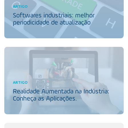
ARTIGO
Softwares industriais: melhor
periodicidade de atualização
ARTIGO
Realidade Aumentada na Indústria:
Conheça as Aplicações.