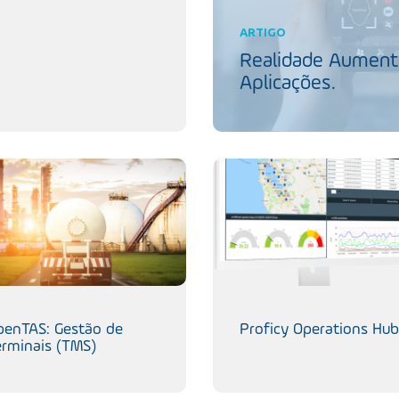
ARTIGO
Realidade Aumenta
Aplicações.
penTAS: Gestão de
Proficy Operations Hub
erminais (TMS)