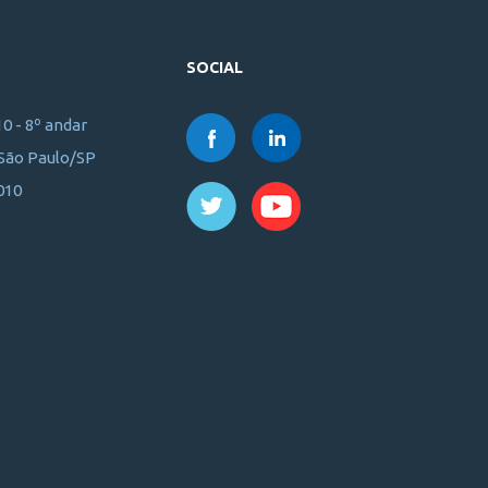
SOCIAL
10 - 8º andar
 São Paulo/SP
010