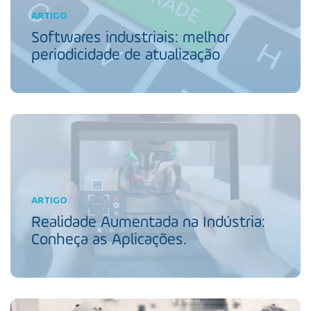
ARTIGO
Softwares industriais: melhor
periodicidade de atualização
ARTIGO
Realidade Aumentada na Indústria:
Conheça as Aplicações.