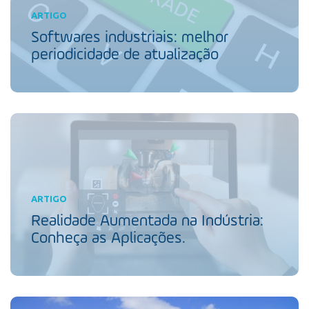
ARTIGO
Softwares industriais: melhor
periodicidade de atualização
ARTIGO
Realidade Aumentada na Indústria:
Conheça as Aplicações.