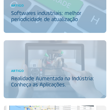
ARTIGO
Softwares industriais: melhor
periodicidade de atualização
ARTIGO
Realidade Aumentada na Indústria:
Conheça as Aplicações.