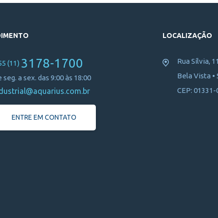
DIMENTO
LOCALIZAÇÃO
3178-1700
Rua Sílvia, 1
55 (11)
Bela Vista •
 seg. a sex. das 9:00 às 18:00
CEP: 01331-
dustrial@aquarius.com.br
ENTRE EM CONTATO