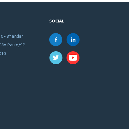
SOCIAL
10 - 8º andar
 São Paulo/SP
010