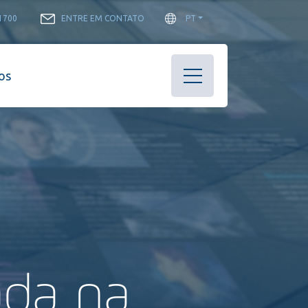
-1700
ENTRE EM CONTATO
PT
os
ada na