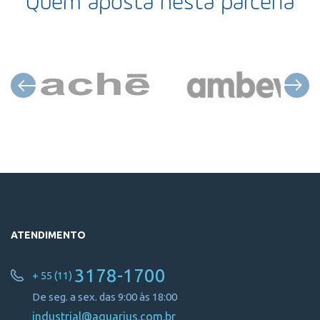
Quem aposta nesta parceria
ATENDIMENTO
3178-1700
+ 55 (11)
De seg. a sex. das 9:00 às 18:00
industrial@aquarius.com.br