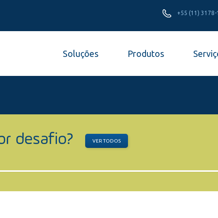
+55 (11) 3178
Soluções
Produtos
Serviç
or desafio?
VER TODOS